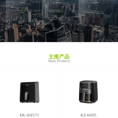
主推产品
Main Products
EK-20Z171
KZ-60D5