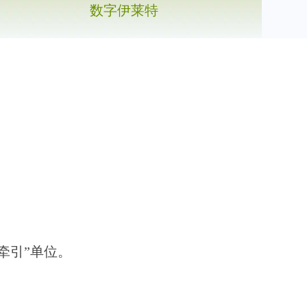
数字伊莱特
，
牵引”单位。