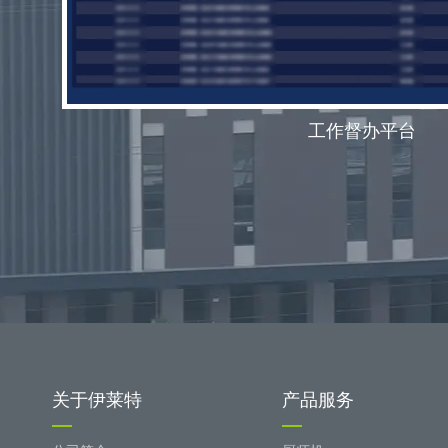
工作督办平台
关于伊莱特
产品服务