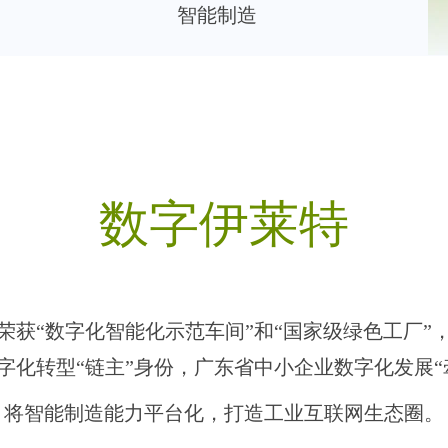
智能制造
数字伊莱特
荣获“数字化智能化示范车间”和“国家级绿色工厂”
数字化转型“链主”身份，广东省中小企业数字化发展“
将智能制造能力平台化，打造工业互联网生态圈。